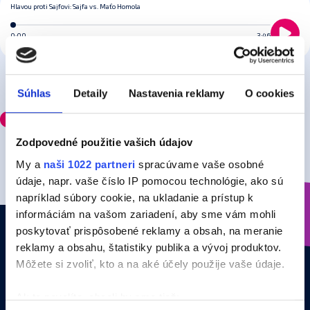
Hlavou proti Sajfovi: Sajfa vs. Maťo Homola
0:00
3:46
Súhlas
Detaily
Nastavenia reklamy
O cookies
Odporúčame
Zodpovedné použitie vašich údajov
My a
naši 1022 partneri
spracúvame vaše osobné
údaje, napr. vaše číslo IP pomocou technológie, ako sú
napríklad súbory cookie, na ukladanie a prístup k
informáciám na vašom zariadení, aby sme vám mohli
poskytovať prispôsobené reklamy a obsah, na meranie
Štúdio
Doprava
reklamy a obsahu, štatistiky publika a vývoj produktov.
0903 943 003
0800 800 200
Môžete si zvoliť, kto a na aké účely použije vaše údaje.
Ak to povolíte, chceli by sme tiež:
Recepcia
E-mail