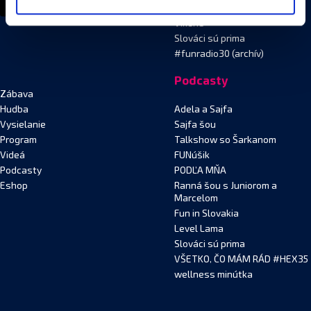
Šarkanom
Víkend
Slováci sú prima
#funradio30 (archív)
Podcasty
Zábava
Hudba
Adela a Sajfa
Vysielanie
Sajfa šou
Program
Talkshow so Šarkanom
Videá
FUNúšik
Podcasty
PODĽA MŇA
Eshop
Ranná šou s Juniorom a
Marcelom
Fun in Slovakia
Level Lama
Slováci sú prima
VŠETKO, ČO MÁM RÁD #HEX35
wellness minútka