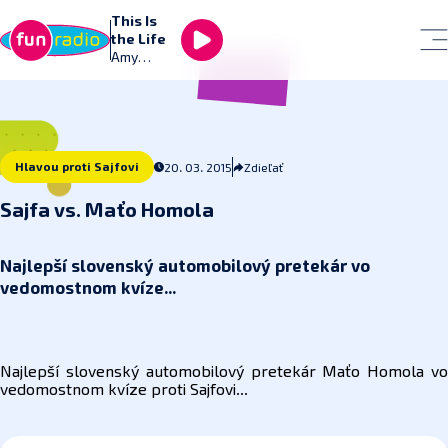
This Is
the Life
Amy
Macdonal
d
Hlavou proti Sajfovi
20. 03. 2015
Zdieľať
Sajfa vs. Maťo Homola
Najlepší slovenský automobilový pretekár vo
vedomostnom kvíze...
Najlepší slovenský automobilový pretekár Maťo Homola vo
vedomostnom kvíze proti Sajfovi...