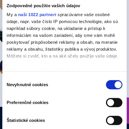
"When He's Gone"
Zodpovedné použitie vašich údajov
My a
naši 1022 partneri
spracúvame vaše osobné
včera
údaje, napr. vaše číslo IP pomocou technológie, ako sú
napríklad súbory cookie, na ukladanie a prístup k
Linkin Park oživili legendárny hit
informáciám na vašom zariadení, aby sme vám mohli
„Somewhere I Belong“
poskytovať prispôsobené reklamy a obsah, na meranie
reklamy a obsahu, štatistiky publika a vývoj produktov.
včera
Môžete si zvoliť, kto a na aké účely použije vaše údaje.
Meninová pesnička: HORTENZIA
Ak to povolíte, chceli by sme tiež:
Zhromažďovať informácie o vašej geografickej
Výber
Nevyhnutné cookies
včera
polohe s presnosťou na niekoľko metrov
súhlasu
Identifikovať vaše zariadenie aktívnym skenovaním
konkrétnych charakteristík (odtlačky prstov).
Preferenčné cookies
Viac informácií o tom, ako sa spracúvajú vaše osobné
údaje, nájdete v časti s
vašimi nastaveniami
. Súhlas
Štúdio
Doprava
Štatistické cookies
môžete kedykoľvek zmeniť alebo odvolať cez Vyhlásenie
0903 943 003
0800 800 200
o používaní súborov cookie.