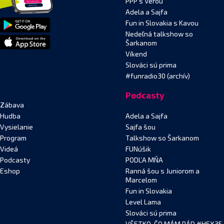
PPP s Verou
Adela a Sajfa
Fun in Slovakia s Kavou
Nedeľná talkshow so
Šarkanom
Víkend
Slováci sú prima
#funradio30 (archív)
Podcasty
Zábava
Hudba
Adela a Sajfa
Vysielanie
Sajfa šou
Program
Talkshow so Šarkanom
Videá
FUNúšik
Podcasty
PODĽA MŇA
Eshop
Ranná šou s Juniorom a
Marcelom
Fun in Slovakia
Level Lama
Slováci sú prima