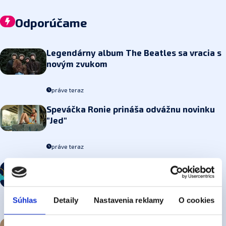
Odporúčame
Legendárny album The Beatles sa vracia
s
novým zvukom
práve teraz
Speváčka Ronie prináša
odvážnu novinku
"Jed"
práve teraz
Meninová pesnička: JOZEFÍNA
Súhlas
Detaily
Nastavenia reklamy
O cookies
práve teraz
Sam Smith predstavuje emotívnu novinku