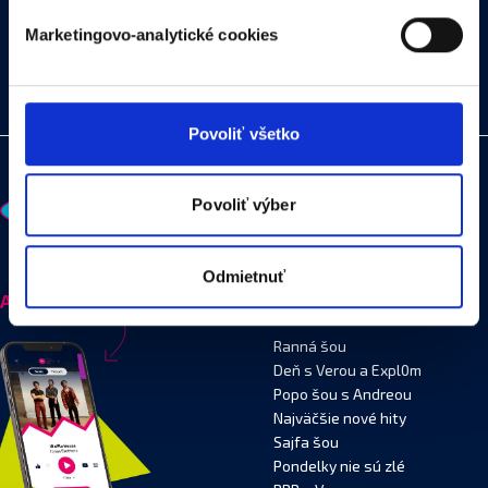
Marketingovo-analytické cookies
Naša webstránka používa cookies. Aktívnym
Recepcia
E-mail
nastavením nám udelíte súhlas s využívaním
02 / 577 87 111
info@funradio.sk
štatistických a marketingovo-analytických cookies na
účel cielenia a personalizácie obsahu reklamy. Tento
Povoliť všetko
súhlas môžete kedykoľvek odvolať tak jednoducho ako
ste nám ho udelili opätovným vyvolaním tejto cookie lišty
cez nastavenia ochrany súkromia. Odvolanie súhlasu
Povoliť výber
nemá vplyv na zákonnosť spracúvania vychádzajúceho
zo súhlasu pred jeho odvolaním.
Viac informácií o
Odmietnuť
cookies
.
Aplikácia
Vysielanie
Ranná šou
Deň s Verou a Expl0m
Popo šou s Andreou
Najväčšie nové hity
Sajfa šou
Pondelky nie sú zlé