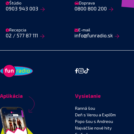
Štúdio
Doprava
0903 943 003
0800 800 200
Recepcia
E-mail
02 / 577 87 111
info@funradio.sk
Aplikácia
Vysielanie
Ranná šou
Deň s Verou a Expl0m
Popo šou s Andreou
Najväčšie nové hity