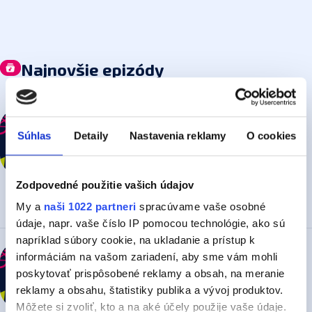
Najnovšie epizódy
179 V SLOVENSKOM FUTBALE SA UDIAL
JEDEN
Z NAJSMUTNEJŠÍCH VÝSLEDKOV
Súhlas
Detaily
Nastavenia reklamy
O cookies
V tejto epi veľká chvála na slovenské triatlonistky a
hádzanárky, hodnotenie začiatku futbalovej ligy, iba
troška cyklistiky, veľký úspech Juniorky a ďalšia sezóna
pred 5 dňami
19:32
Zdieľať epizódu
NHL is coming...
Zodpovedné použitie vašich údajov
My a
naši 1022 partneri
spracúvame vaše osobné
údaje, napr. vaše číslo IP pomocou technológie, ako sú
napríklad súbory cookie, na ukladanie a prístup k
178 MAJSTER SVETA HRAL
FUTBAL V
informáciám na vašom zariadení, aby sme vám mohli
MICHALOVCIACH?
poskytovať prispôsobené reklamy a obsah, na meranie
Začali sa prvé kolá futbalu, Emma Zapletalová cez
víkend pokorila 20-ročný rekord, ako vyzerala F1 na
reklamy a obsahu, štatistiky publika a vývoj produktov.
Hungaroringu a Tour de France má víťaza. Prečo Truhlík
Môžete si zvoliť, kto a na aké účely použije vaše údaje.
27. 07. 2026
28:49
Zdieľať epizódu