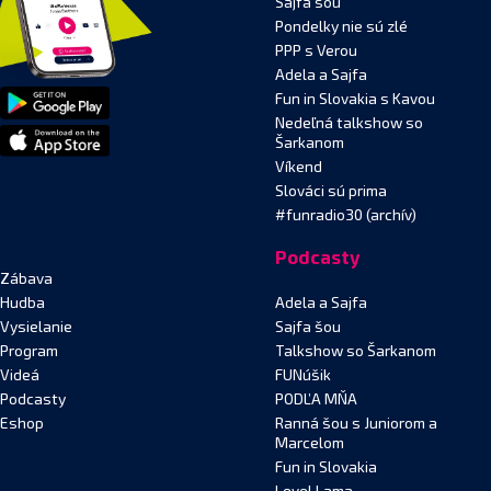
Sajfa šou
Pondelky nie sú zlé
PPP s Verou
Adela a Sajfa
Fun in Slovakia s Kavou
Nedeľná talkshow so
Šarkanom
Víkend
Slováci sú prima
#funradio30 (archív)
Podcasty
Zábava
Hudba
Adela a Sajfa
Vysielanie
Sajfa šou
Program
Talkshow so Šarkanom
Videá
FUNúšik
Podcasty
PODĽA MŇA
Eshop
Ranná šou s Juniorom a
Marcelom
Fun in Slovakia