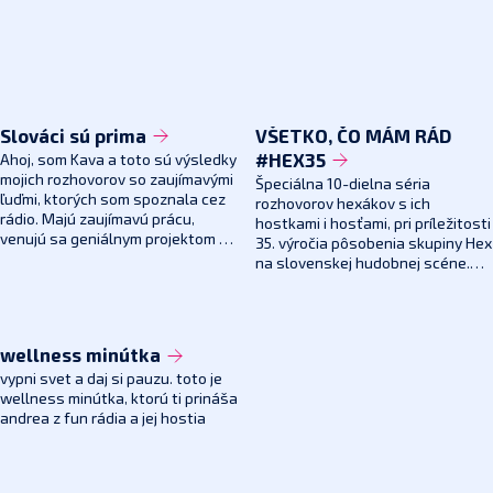
Slováci sú prima
VŠETKO, ČO MÁM RÁD
Ahoj, som Kava a toto sú výsledky
#HEX35
mojich rozhovorov so zaujímavými
Špeciálna 10-dielna séria
ľuďmi, ktorých som spoznala cez
rozhovorov hexákov s ich
rádio. Majú zaujímavú prácu,
hostkami i hosťami, pri príležitosti
venujú sa geniálnym projektom a
35. výročia pôsobenia skupiny Hex
majú skvelé nápady. Chodiace
na slovenskej hudobnej scéne.
dôkazy toho, že na Slovensku je
Najobľúbenejšie skladby, zážitky,
kopec báječných ľudí a vznikajú tu
nikdy nezverejnené informácie aj
pekné veci.
krásne priateľstvá.
wellness minútka
vypni svet a daj si pauzu. toto je
wellness minútka, ktorú ti prináša
andrea z fun rádia a jej hostia