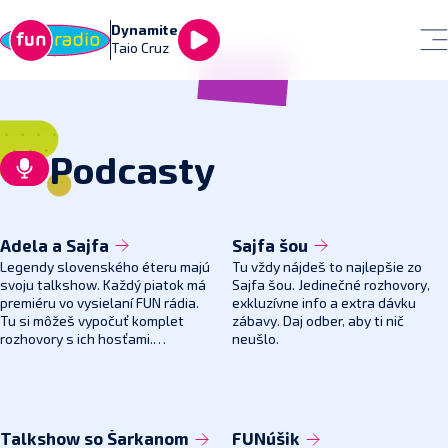
Dynamite
Taio Cruz
Podcasty
Adela a Sajfa
Sajfa šou
Legendy slovenského éteru majú
Tu vždy nájdeš to najlepšie zo
svoju talkshow. Každý piatok má
Sajfa šou. Jedinečné rozhovory,
premiéru vo vysielaní FUN rádia.
exkluzívne info a extra dávku
Tu si môžeš vypočuť komplet
zábavy. Daj odber, aby ti nič
rozhovory s ich hosťami.
neušlo.
Talkshow obsahuje veľa smiechu,
ale nevyhýba sa ani vážnejším
témam. Adela a Sajfa jednoducho
vedia.
Talkshow so Šarkanom
FUNúšik