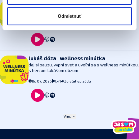
nemá vplyv na zákonnosť spracúvania vychádzajúceho
katarína knechtová
| wellness minútka
daj si pauzu, vypni svet, a uvoľni sa s wellness
zo súhlasu pred jeho odvolaním.
Viac informácií o
minútkou, so speváčkou katarínou knechtovou
Odmietnuť
cookies
.
16. 07. 2026
1:30
Zdieľať epizódu
lukáš dóza
| wellness minútka
daj si pauzu, vypni svet a uvoľni sa s wellness minútkou,
s hercom lukášom dózom
16. 07. 2026
1:41
Zdieľať epizódu
Viac