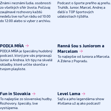
Známi i neznámi ľudia, osobnosti
Podcast o športe preňho aj preňu.
zo všetkých sfér života. Počúvaj
Truhlík, Junior, Marcel, Andrej a
zaujímavé rozhovory každú
ďalší o TOP športových
nedeľu live na Fun rádiu od 10:00
udalostiach týždňa.
do 12:00 alebo si vyber z archívu.
PODĽA MŇA
Ranná šou s Juniorom a
PODĽA MŃA je špeciálny hudobný
Marcelom
podcast, ktorý pre vás pripravujú
To najlepšie od Juniora a Marcela.
Junior a Andrea. Ich tipy na skvelé
A Zdena z Popradu.
skladby, ktoré určite skončia v
tvojom playliste.
Fun in Slovakia
Level Lama
To najlepšie zo slovenskej hudby.
Sajfa a jeho legendárna show
Rozhovory, špeciály, live
#lvllama už aj ako podcast!
vystúpenia.