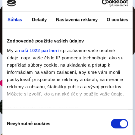
Súhlas
Detaily
Nastavenia reklamy
O cookies
Zodpovedné použitie vašich údajov
My a
naši 1022 partneri
spracúvame vaše osobné
údaje, napr. vaše číslo IP pomocou technológie, ako sú
napríklad súbory cookie, na ukladanie a prístup k
informáciám na vašom zariadení, aby sme vám mohli
poskytovať prispôsobené reklamy a obsah, na meranie
Odporúčame
reklamy a obsahu, štatistiky publika a vývoj produktov.
Môžete si zvoliť, kto a na aké účely použije vaše údaje.
Legendárny album The Beatles sa vracia
s
Ak to povolíte, chceli by sme tiež:
novým zvukom
Zhromažďovať informácie o vašej geografickej
Výber
Nevyhnutné cookies
polohe s presnosťou na niekoľko metrov
súhlasu
práve teraz
Identifikovať vaše zariadenie aktívnym skenovaním