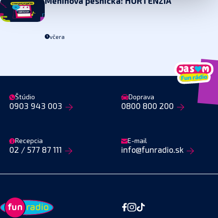
Meninová pesnička: HORTENZIA
včera
Štúdio
Doprava
0903 943 003
0800 800 200
Recepcia
E-mail
02 / 577 87 111
info@funradio.sk