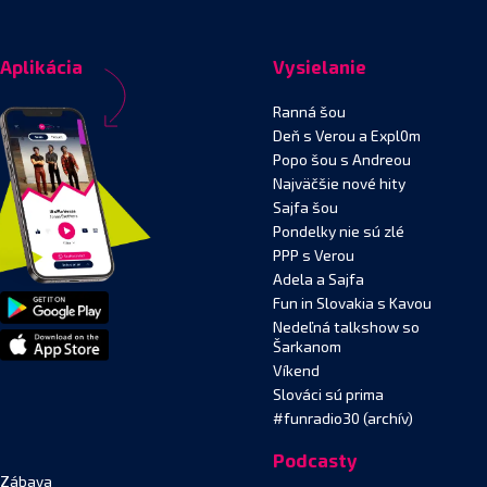
Aplikácia
Vysielanie
Ranná šou
Deň s Verou a Expl0m
Popo šou s Andreou
Najväčšie nové hity
Sajfa šou
Pondelky nie sú zlé
PPP s Verou
Adela a Sajfa
Fun in Slovakia s Kavou
Nedeľná talkshow so
Šarkanom
Víkend
Slováci sú prima
#funradio30 (archív)
Podcasty
Zábava