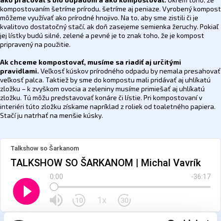
ako pracovať s bio odpadom a ako kompostovať.
Okrem toho, že
kompostovaním šetríme prírodu, šetríme aj peniaze. Vyrobený kompost
môžeme využívať ako prírodné hnojivo. Na to, aby sme zistili či je
kvalitovo dostatočný stačí, ak doň zasejeme semienka žeruchy. Pokiaľ
jej lístky budú silné, zelené a pevné je to znak toho, že je kompost
pripravený na použitie.
Ak chceme kompostovať, musíme sa riadiť aj určitými
pravidlami.
Veľkosť kúskov prírodného odpadu by nemala presahovať
veľkosť palca. Taktiež by sme do kompostu mali pridávať aj uhlíkatú
zložku – k zvyškom ovocia a zeleniny musíme primiešať aj uhlíkatú
zložku. Tú môžu predstavovať konáre či lístie. Pri kompostovaní v
interiéri túto zložku získame napríklad z roliek od toaletného papiera.
Stačí ju natrhať na menšie kúsky.