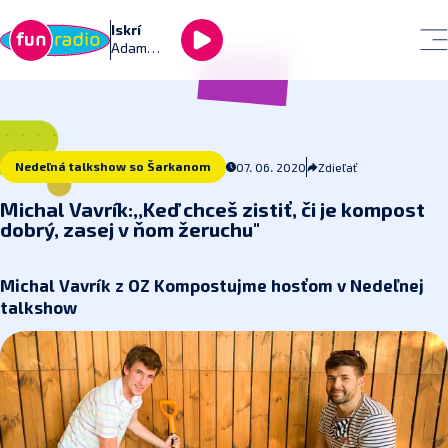
Iskrí
Adam
Ďurica
Nedeľná talkshow so Šarkanom
07. 06. 2020
Zdieľať
Michal Vavrík:,,Keď chceš zistiť, či je kompost
dobrý, zasej v ňom žeruchu"
Michal Vavrík z OZ Kompostujme hosťom v Nedeľnej
talkshow