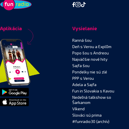
Aplikácia
Vysielanie
Ranná šou
Deň s Verou a Expl0m
Popo šou s Andreou
Najväčšie nové hity
Sajfa šou
Pondelky nie sú zlé
PPP s Verou
Adela a Sajfa
Fun in Slovakia s Kavou
Nedeľná talkshow so
Šarkanom
Víkend
Slováci sú prima
#funradio30 (archív)