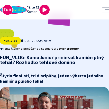
12 to 12
Sombr
Fun_vlog
11. 05. 2022
Zdieľať
Tento článok ti prinášame v spolupráci s
Wienerberger
FUN_VLOG: Komu Junior priniesol kamión plný
tehál? Rozhodlo tehlové domino
Štyria finalisti, tri disciplíny, jeden výherca jedného
kamiónu plného tehál