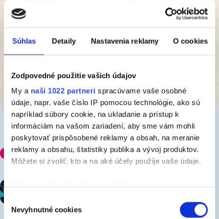
Súhlas
Detaily
Nastavenia reklamy
O cookies
Zodpovedné použitie vašich údajov
My a
naši 1022 partneri
spracúvame vaše osobné
údaje, napr. vaše číslo IP pomocou technológie, ako sú
napríklad súbory cookie, na ukladanie a prístup k
informáciám na vašom zariadení, aby sme vám mohli
poskytovať prispôsobené reklamy a obsah, na meranie
reklamy a obsahu, štatistiky publika a vývoj produktov.
Odporúčame
Môžete si zvoliť, kto a na aké účely použije vaše údaje.
Meninová pesnička: JOZEFÍNA
Ak to povolíte, chceli by sme tiež:
Zhromažďovať informácie o vašej geografickej
Výber
Nevyhnutné cookies
polohe s presnosťou na niekoľko metrov
súhlasu