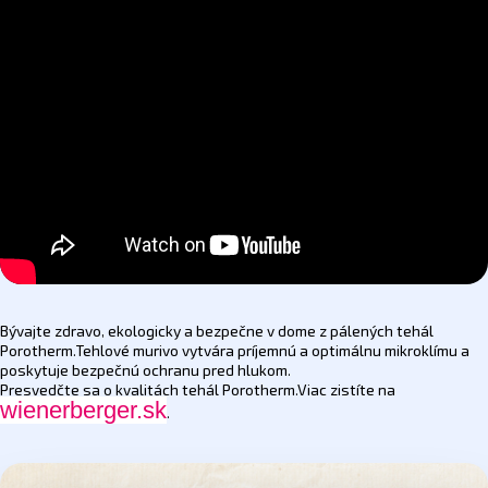
Bývajte zdravo, ekologicky a bezpečne v dome z pálených tehál
Porotherm.Tehlové murivo vytvára príjemnú a optimálnu mikroklímu a
poskytuje bezpečnú ochranu pred hlukom.
Presvedčte sa o kvalitách tehál Porotherm.Viac zistíte na
wienerberger.sk
.