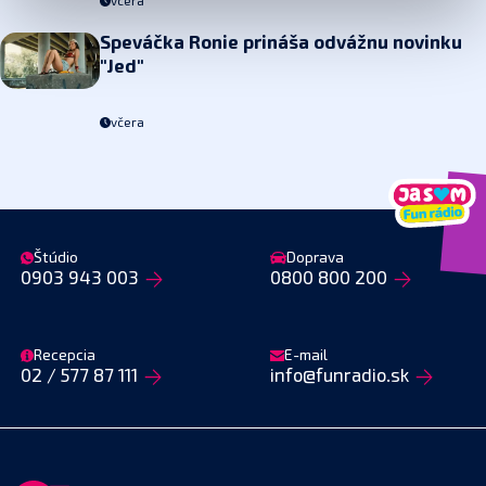
včera
Speváčka Ronie prináša
odvážnu novinku
"Jed"
včera
Štúdio
Doprava
0903 943 003
0800 800 200
Recepcia
E-mail
02 / 577 87 111
info@funradio.sk