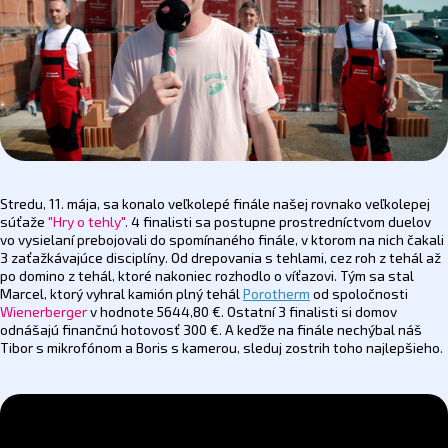
Stredu, 11. mája, sa konalo veľkolepé finále našej rovnako veľkolepej
súťaže
"Hry o tehly"
. 4 finalisti sa postupne prostredníctvom duelov
vo vysielaní prebojovali do spomínaného finále, v ktorom na nich čakali
3 zaťažkávajúce disciplíny. Od drepovania s tehlami, cez roh z tehál až
po domino z tehál, ktoré nakoniec rozhodlo o víťazovi. Tým sa stal
Marcel, ktorý vyhral kamión plný tehál
Porotherm
od spoločnosti
Wienerberger
v hodnote 5644,80 €. Ostatní 3 finalisti si domov
odnášajú finančnú hotovosť 300 €. A keďže na finále nechýbal náš
Tibor s mikrofónom a Boris s kamerou, sleduj zostrih toho najlepšieho.