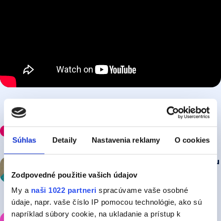
Odporúčame
Súhlas
Detaily
Nastavenia reklamy
O cookies
Vec odpovedá na horúčavy letnou novinkou
„Láska, krém, H2O“
Zodpovedné použitie vašich údajov
My a
naši 1022 partneri
spracúvame vaše osobné
práve teraz
údaje, napr. vaše číslo IP pomocou technológie, ako sú
napríklad súbory cookie, na ukladanie a prístup k
Madonna a Kylie Minogue spojili sily!