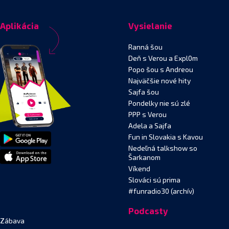
Aplikácia
Vysielanie
Ranná šou
Deň s Verou a Expl0m
Popo šou s Andreou
Najväčšie nové hity
Sajfa šou
Pondelky nie sú zlé
PPP s Verou
Adela a Sajfa
Fun in Slovakia s Kavou
Nedeľná talkshow so
Šarkanom
Víkend
Slováci sú prima
#funradio30 (archív)
Podcasty
Zábava