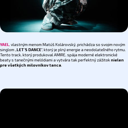
YAEL
, vlastným menom Matúš Kolárovský, prichádza so svojim novým
singlom „
LET'S DANCE
“, ktorý je plný energie a neodolateľného rytmu.
Tento track, ktorý produkoval AMIRE, spája moderné elektronické
beaty s tanečnými melódiami a vytvára tak perfektný zážitok
nielen
pre všetkých milovníkov tanca
.