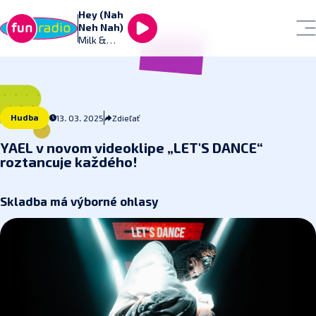
Hey (Nah
Neh Nah)
Milk &
Sugar
Hudba
13. 03. 2025
Zdieľať
YAEL v novom videoklipe „LET'S DANCE“
roztancuje každého!
Skladba má výborné ohlasy