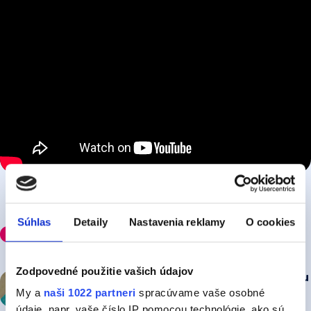
Súhlas
Detaily
Nastavenia reklamy
O cookies
Odporúčame
Zodpovedné použitie vašich údajov
Vec odpovedá na horúčavy letnou novinkou
My a
naši 1022 partneri
spracúvame vaše osobné
„Láska, krém, H2O“
údaje, napr. vaše číslo IP pomocou technológie, ako sú