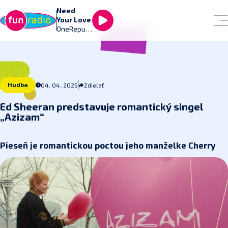
Need
Your Love
OneRepubl
ic
Hudba
04. 04. 2025
Zdieľať
Ed Sheeran predstavuje romantický singel
„Azizam“
Pieseň je romantickou poctou jeho manželke Cherry