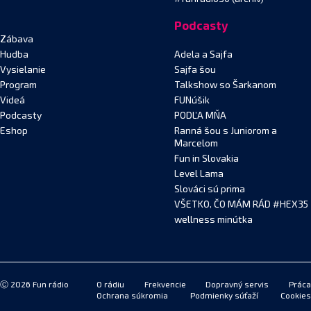
Podcasty
Zábava
Hudba
Adela a Sajfa
Vysielanie
Sajfa šou
Program
Talkshow so Šarkanom
Videá
FUNúšik
Podcasty
PODĽA MŇA
Eshop
Ranná šou s Juniorom a
Marcelom
Fun in Slovakia
Level Lama
Slováci sú prima
VŠETKO, ČO MÁM RÁD #HEX35
wellness minútka
Ⓒ 2026 Fun rádio
O rádiu
Frekvencie
Dopravný servis
Práca
Ochrana súkromia
Podmienky súťaží
Cookies