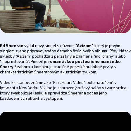
Ed Sheeran
vydal nový singel s názvom "
Azizam
", ktorý je prvým
singlom z jeho pripravovaného ôsmeho štúdiového albumu
Play
. Názov
skladby "Azizam" pochádza z perzštiny a znamená "môj drahý" alebo
"moja milovaná". Pieseň je
romantickou poctou jeho manželke
Cherry
Seaborn a kombinuje tradičné perzské hudobné prvky s
charakteristickým Sheeranovým akustickým zvukom. ​
Video k skladbe, známe ako "Pink Heart Video", bolo natočené v
Ipswichi a New Yorku. V klipe je zobrazený ružový balón v tvare srdca,
ktorý symbolizuje lásku a sprevádza Sheerana počas jeho
každodenných aktivít a vystúpení.