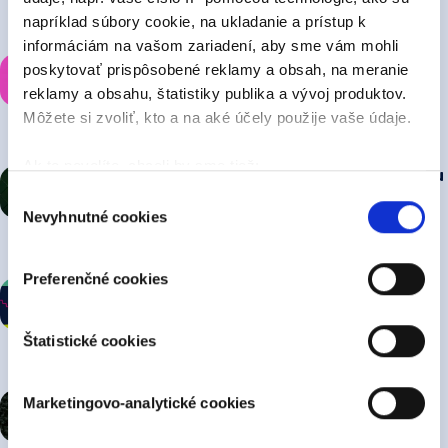
napríklad súbory cookie, na ukladanie a prístup k
práve teraz
informáciám na vašom zariadení, aby sme vám mohli
Madonna a Kylie Minogue spojili sily!
poskytovať prispôsobené reklamy a obsah, na meranie
Vychádza ich
prvá spoločná skladba
reklamy a obsahu, štatistiky publika a vývoj produktov.
Môžete si zvoliť, kto a na aké účely použije vaše údaje.
práve teraz
Ak to povolíte, chceli by sme tiež:
Pam Rabbit a Separ nahrali titulnú skladbu
Zhromažďovať informácie o vašej geografickej
Výber
k filmu Bojovník
Nevyhnutné cookies
polohe s presnosťou na niekoľko metrov
súhlasu
Identifikovať vaše zariadenie aktívnym skenovaním
práve teraz
konkrétnych charakteristík (odtlačky prstov).
Preferenčné cookies
Meninová pesnička: ŠTEFÁNIA
Viac informácií o tom, ako sa spracúvajú vaše osobné
údaje, nájdete v časti s
vašimi nastaveniami
. Súhlas
Štatistické cookies
môžete kedykoľvek zmeniť alebo odvolať cez Vyhlásenie
včera
o používaní súborov cookie.
Legendárny album The Beatles sa vracia
s
Marketingovo-analytické cookies
Naša webstránka používa cookies. Aktívnym
novým zvukom
nastavením nám udelíte súhlas s využívaním