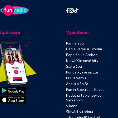
Aplikácia
Vysielanie
Ranná šou
Deň s Verou a Expl0m
Popo šou s Andreou
Najväčšie nové hity
Sajfa šou
Pondelky nie sú zlé
PPP s Verou
Adela a Sajfa
Fun in Slovakia s Kavou
Nedeľná talkshow so
Šarkanom
Víkend
Slováci sú prima
#funradio30 (archív)