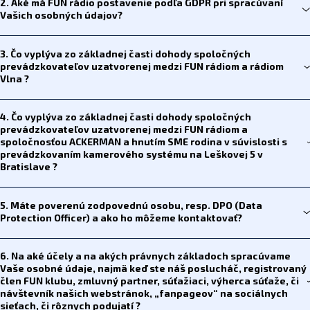
2. Aké má FUN rádio postavenie podľa GDPR pri spracúvaní
Vašich osobných údajov?
3. Čo vyplýva zo základnej časti dohody spoločných
prevádzkovateľov uzatvorenej medzi FUN rádiom a rádiom
Vlna ?
4. Čo vyplýva zo základnej časti dohody spoločných
prevádzkovateľov uzatvorenej medzi FUN rádiom a
spoločnosťou ACKERMAN a hnutím SME rodina v súvislosti s
prevádzkovaním kamerového systému na Leškovej 5 v
Bratislave ?
5. Máte poverenú zodpovednú osobu, resp. DPO (Data
Protection Officer) a ako ho môžeme kontaktovať?
6. Na aké účely a na akých právnych základoch spracúvame
Vaše osobné údaje, najmä keď ste náš poslucháč, registrovaný
člen FUN klubu, zmluvný partner, súťažiaci, výherca súťaže, či
návštevník našich webstránok, „fanpageov“ na sociálnych
sieťach, či rôznych podujatí ?