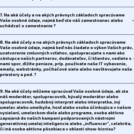
7. Na aké účely a na akých právnych základoch spracúvame
Vaše osobné údaje, najmä keď ste náš zamestnanec alebo
uchádzač o zamestnanie ?
8. Na aké účely a na akých právnych základoch spracúvame
Vaše osobné údaje, najmä keď nás žiadate o výkon Vašich práv,
uzatvorenie zmluvných vzťahov, spolupracujete s nami ako
zástupca našich partnerov, dodávateľov, či klientov, vediete s
nami spor, dlžíte peniaze, príp. používate naše IT vybavenie,
emaily, webstránky, počítačové siete alebo navštevujete naše
priestory a pod. ?
9. Na aké účely môžeme spracúvať Vaše osobné údaje, ak ste
náš moderátor, spolupracovník, bývalý moderátor alebo
spolupracovník, hudobný interpret alebo interpretka, iný
umelec alebo umelkyňa, hosť alebo osoba účinkujúca v našom
vysielaní, umeleckom diele alebo programe, osoba aktívne
zapojená do našich kampaní podporovaných nástrojmi
generatívnej umelej inteligencie alebo „influencer“, celebrita,
či iná osoba aktívne pôsobiaca v oblasti show-biznisu?