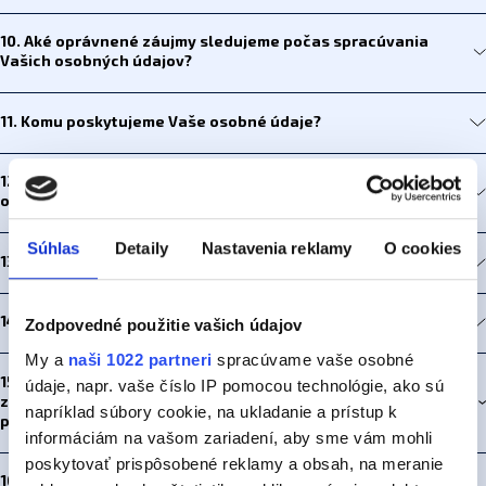
10. Aké oprávnené záujmy sledujeme počas spracúvania
Vašich osobných údajov?
11. Komu poskytujeme Vaše osobné údaje?
12. Do ktorých tretích krajín (mimo EÚ) prenášame Vaše
osobné údaje?
Súhlas
Detaily
Nastavenia reklamy
O cookies
13. Ako dlho uchovávame Vaše osobné údaje?
14. Z akých zdrojov o Vás získavame osobné údaje ?
Zodpovedné použitie vašich údajov
My a
naši 1022 partneri
spracúvame vaše osobné
15. Aké kategórie osobných údajov o Vás spracúvame a z akých
údaje, napr. vaše číslo IP pomocou technológie, ako sú
zdrojov ich získavame v prípade, ak nám ich neposkytujete
napríklad súbory cookie, na ukladanie a prístup k
priamo vy ako dotknutá osoba?
informáciám na vašom zariadení, aby sme vám mohli
poskytovať prispôsobené reklamy a obsah, na meranie
16. Je poskytovanie Vašich osobných údajov v konkrétnych