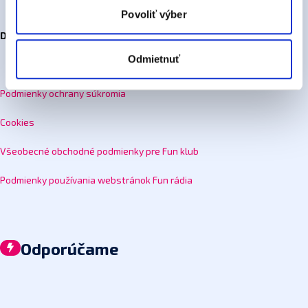
cez nastavenia ochrany súkromia. Odvolanie súhlasu
Povoliť výber
nemá vplyv na zákonnosť spracúvania vychádzajúceho
Dokumenty na stiahnutie a odkazy:
zo súhlasu pred jeho odvolaním.
Viac informácií o
Odmietnuť
cookies
.
Podmienky ochrany súkromia
Cookies
Všeobecné obchodné podmienky pre Fun klub
Podmienky používania webstránok Fun rádia
Odporúčame