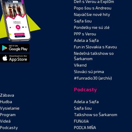
Deň s Verou a Expl0m
Popo šou s Andreou
Najväčšie nové hity
Sajfa šou
Pondelky nie sú zlé
PPP s Verou
Adela a Sajfa
Fun in Slovakia s Kavou
Nedeľná talkshow so
Šarkanom
Víkend
Slováci sú prima
#funradio30 (archív)
Podcasty
Zábava
Hudba
Adela a Sajfa
Vysielanie
Sajfa šou
Program
Talkshow so Šarkanom
Videá
FUNúšik
Podcasty
PODĽA MŇA