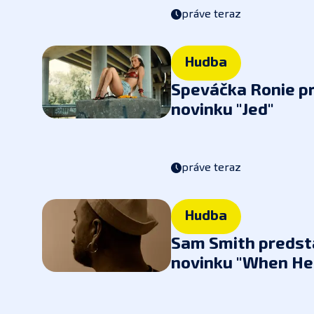
práve teraz
Hudba
Speváčka Ronie p
novinku "Jed"
práve teraz
Hudba
Sam Smith predst
novinku
"When He