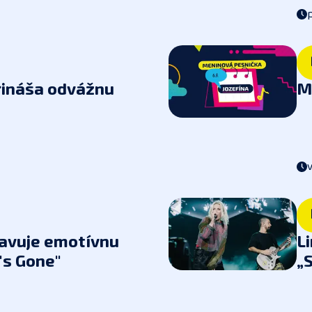
rináša
odvážnu
M
avuje emotívnu
Li
's Gone"
„