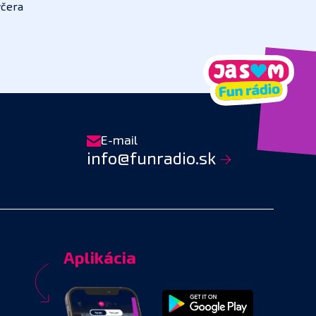
včera
E-mail
info@funradio.sk
Aplikácia