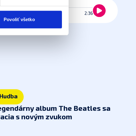
 kedykoľvek odvolať tak
chrany súkromia. Odvolanie
2:36
aním.
Viac informácií o
Povoliť všetko
Hudba
egendárny album The Beatles sa
racia
s novým zvukom