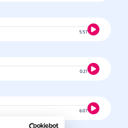
5:57
0:21
6:07