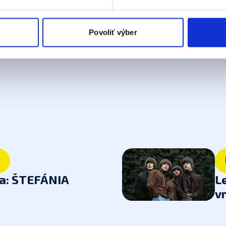
 cielenia a personalizácie obsahu reklamy. Tento súhlas môžete
elili opätovným vyvolaním tejto cookie lišty cez nastavenia o
0:00
nnosť spracúvania vychádzajúceho zo súhlasu pred jeho odvol
Povoliť výber
a: ŠTEFÁNIA
L
v