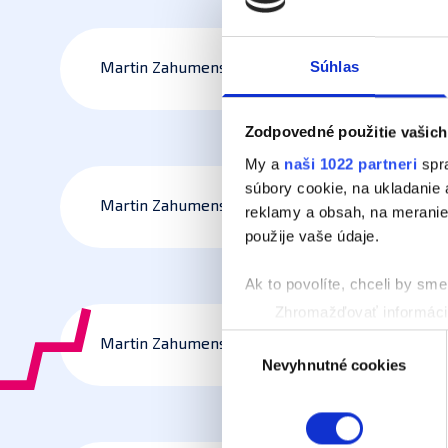
Súhlas
Martin Zahumenský10
Zodpovedné použitie vašich
My a
naši 1022 partneri
spra
súbory cookie, na ukladanie
Martin Zahumenský11
reklamy a obsah, na meranie 
použije vaše údaje.
Ak to povolíte, chceli by sme 
Zhromažďovať informácie
Identifikovať vaše zaria
Výber
Martin Zahumenský12
Viac informácií o tom, ako s
Nevyhnutné cookies
súhlasu
kedykoľvek zmeniť alebo odv
Naša webstránka používa coo