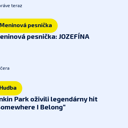
práve teraz
Meninová pesnička
eninová pesnička: JOZEFÍNA
včera
Hudba
nkin Park oživili legendárny hit
Somewhere I Belong“