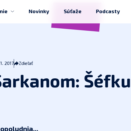
anie
Novinky
Súťaže
Podcasty
01. 2017
Zdieľať
Šarkanom: Šéfku
dopoludnia...