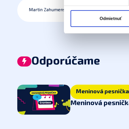
analytických cookies na účel
jednoducho ako ste nám ho ud
Martin Zahumenský13
súhlasu nemá vplyv na záko
Odmietnuť
cookies
.
Odporúčame
Meninová pesnička
Meninová pesničk