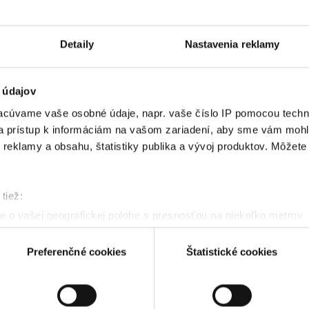
Detaily
Nastavenia reklamy
0:00
 údajov
cúvame vaše osobné údaje, napr. vaše číslo IP pomocou techno
 a prístup k informáciám na vašom zariadení, aby sme vám mohl
reklamy a obsahu, štatistiky publika a vývoj produktov. Môžete s
0:00
tiež:
 o vašej geografickej polohe s presnosťou na niekoľko metrov
denie aktívnym skenovaním konkrétnych charakteristík (odtlačky
0:00
a spracúvajú vaše osobné údaje, nájdete v časti s
vašimi nasta
Preferenčné cookies
Štatistické cookies
olať cez Vyhlásenie o používaní súborov cookie.
kies. Aktívnym nastavením nám udelíte súhlas s využívaním št