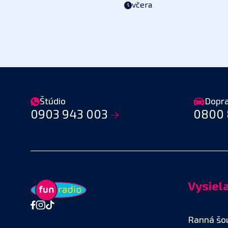
včera
Štúdio
Dopr
0903 943 003
0800 
Vysiel
Ranná šo