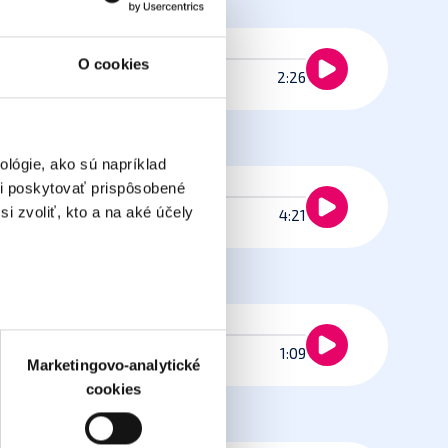
O cookies
2:26
lógie, ako sú napríklad
i poskytovať prispôsobené
i zvoliť, kto a na aké účely
4:21
 prstov).
1:09
veniami
. Súhlas môžete
Marketingovo-analytické
cookies
atistických a marketingovo-