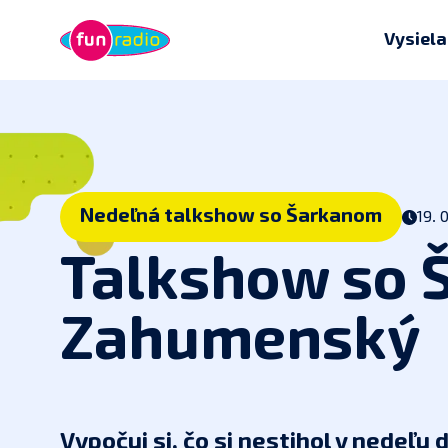
Vysiel
Nedeľná talkshow so Šarkanom
19. 
Talkshow so 
Zahumenský
Vypočuj si, čo si nestihol v nedeľu 