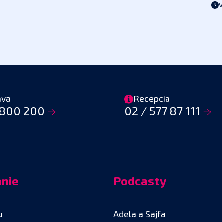
ava
Recepcia
800 200
02 / 577 87 111
anie
Podcasty
u
Adela a Sajfa