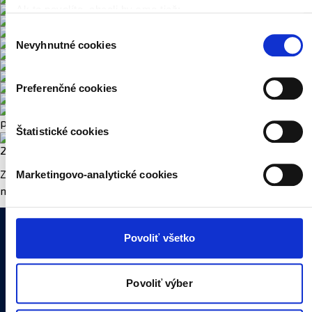
Ak to povolíte, chceli by sme tiež:
Zhromažďovať informácie o vašej geografickej polohe
Výber
Nevyhnutné cookies
s presnosťou na niekoľko metrov
súhlasu
Identifikovať vaše zariadenie aktívnym skenovaním
konkrétnych charakteristík (odtlačky prstov).
Preferenčné cookies
Viac informácií o tom, ako sa spracúvajú vaše osobné
údaje, nájdete v časti s
vašimi nastaveniami
. Súhlas
previous
Štatistické cookies
môžete kedykoľvek zmeniť alebo odvolať cez Vyhlásenie
o používaní súborov cookie.
22664
Marketingovo-analytické cookies
Zdroj:
Naša webstránka používa cookies. Aktívnym nastavením
next
nám udelíte súhlas s využívaním štatistických a
marketingovo-analytických cookies na účel cielenia a
personalizácie obsahu reklamy. Tento súhlas môžete
Povoliť všetko
Štúdio
Doprava
kedykoľvek odvolať tak jednoducho ako ste nám ho udelili
0903 943 003
0800 800 200
opätovným vyvolaním tejto cookie lišty cez nastavenia
ochrany súkromia. Odvolanie súhlasu nemá vplyv
Povoliť výber
na zákonnosť spracúvania vychádzajúceho zo súhlasu
Recepcia
E-mail