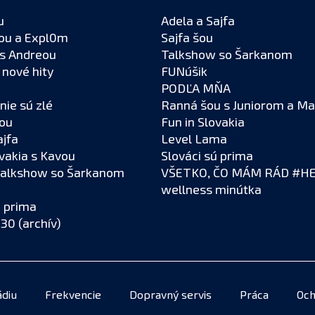
u
Adela a Sajfa
ou a Expl0m
Sajfa šou
s Andreou
Talkshow so Šarkanom
 nové hity
FUNúšik
PODĽA MŇA
nie sú zlé
Ranná šou s Juniorom a M
ou
Fun in Slovakia
ajfa
Level Lama
ovakia s Kavou
Slováci sú prima
talkshow so Šarkanom
VŠETKO, ČO MÁM RÁD #H
wellness minútka
ú prima
30 (archív)
ádiu
Frekvencie
Dopravný servis
Práca
Och