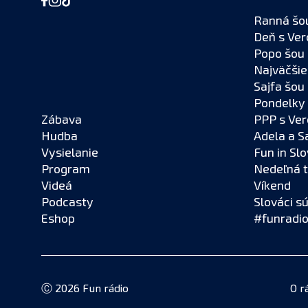
Ranná šo
Deň s Ver
Popo šou 
Najväčšie
Sajfa šou
Pondelky 
Zábava
PPP s Ver
Hudba
Adela a S
Vysielanie
Fun in Sl
Program
Nedeľná 
Videá
Víkend
Podcasty
Slováci s
Eshop
#funradio
Ⓒ 2026 Fun rádio
O r