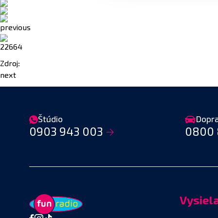
previous
22664
Zdroj:
next
Štúdio
Dopr
0903 943 003
0800 
Vysiel