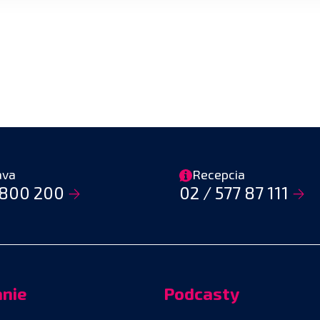
ava
Recepcia
800 200
02 / 577 87 111
anie
Podcasty