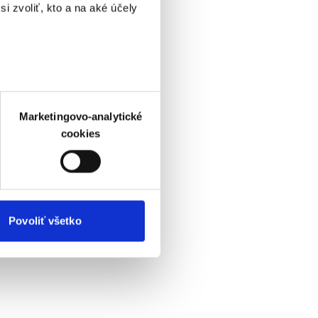
i zvoliť, kto a na aké účely
 prstov).
veniami
. Súhlas môžete
Marketingovo-analytické
cookies
atistických a marketingovo-
 kedykoľvek odvolať tak
chrany súkromia. Odvolanie
aním.
Viac informácií o
Povoliť všetko