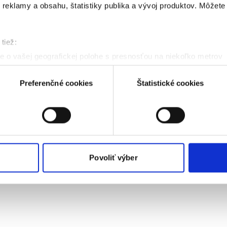
reklamy a obsahu, štatistiky publika a vývoj produktov. Môžete s
tiež:
 o vašej geografickej polohe s presnosťou na niekoľko metrov
denie aktívnym skenovaním konkrétnych charakteristík (odtlačky
a spracúvajú vaše osobné údaje, nájdete v časti s
vašimi nasta
Preferenčné cookies
Štatistické cookies
olať cez Vyhlásenie o používaní súborov cookie.
kies. Aktívnym nastavením nám udelíte súhlas s využívaním št
 cielenia a personalizácie obsahu reklamy. Tento súhlas môžete
elili opätovným vyvolaním tejto cookie lišty cez nastavenia o
nnosť spracúvania vychádzajúceho zo súhlasu pred jeho odvol
Povoliť výber