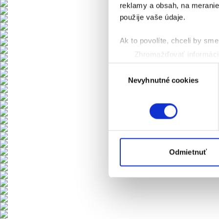
reklamy a obsah, na meranie 
použije vaše údaje.
Ak to povolíte, chceli by sme 
Zhromažďovať informácie
Identifikovať vaše zaria
Výber
Viac informácií o tom, ako s
Nevyhnutné cookies
súhlasu
kedykoľvek zmeniť alebo odv
Naša webstránka používa coo
analytických cookies na účel
jednoducho ako ste nám ho ud
súhlasu nemá vplyv na záko
Odmietnuť
cookies
.